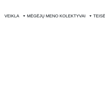
VEIKLA
MĖGĖJŲ MENO KOLEKTYVAI
TEISĖ
VALSTYBĖ
JAUNIMAS
3/29/2024