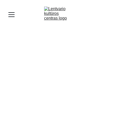
Direktorius
Nuo 2026 m. kovo 24 d. Lentvario
kultūros centro
l. e. p. direktorė Elada Juškėnienė
El. paštas 
lentvario.kultura@gmail.com