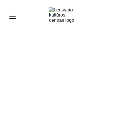
Lentvario vyresniųjų liaudiškų 
šokių grupė
„LENDVARĖ“