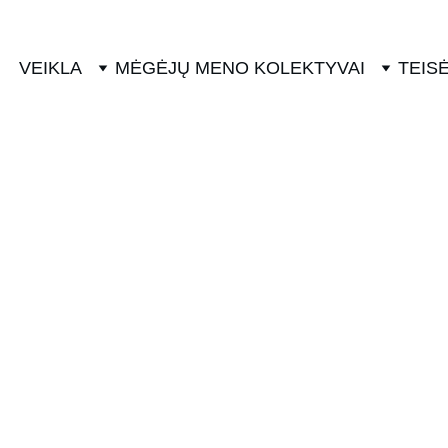
VEIKLA
MĖGĖJŲ MENO KOLEKTYVAI
TEISĖ
TRADICINIAI RENGINIAI
8/12/2024