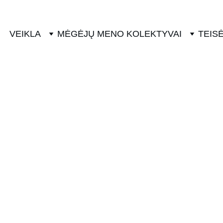
VEIKLA
MĖGĖJŲ MENO KOLEKTYVAI
TEISĖ
JAUNIMAS
NAUJIENOS
1/26/2024