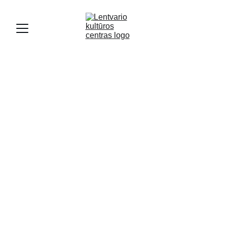
EUROPOS PAVELDO DIENOS
3/27/2025
2025 m. kovo 26 d. vyko Europos paveldo
dienų organizatorių seminaras „Architektūrinis
paveldas: langas į praeitį, durys į ateitį“.
Seminaras sutelkė specialistus ir entuziastus,
besidominčius architektūriniu paveldu, jo